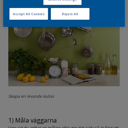
överkomliga lösningar för att skapa en stil som du gillar.
Accept All Cookies
Reject All
Skapa en levande kuliss
1) Måla väggarna
Vare sig du anlitar en målare eller gör det själv så är färg ett