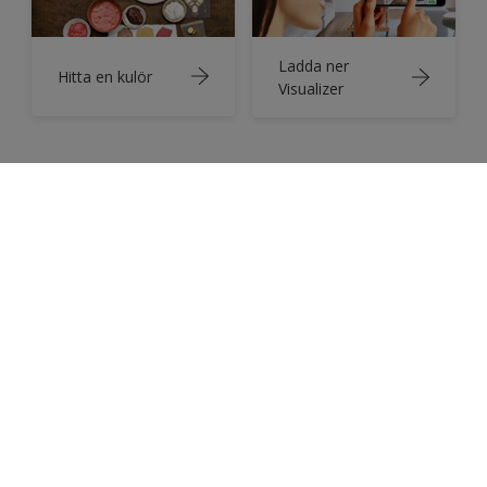
Ladda ner
Hitta en kulör
Visualizer
Anmäl dig till vårt nyhetsbrev
Få tips, inspiration och de senaste trenderna för
dina kommande inredningsprojekt i vårt
nyhetsbrev som skickas ut en gång i månaden.
enter-your-email