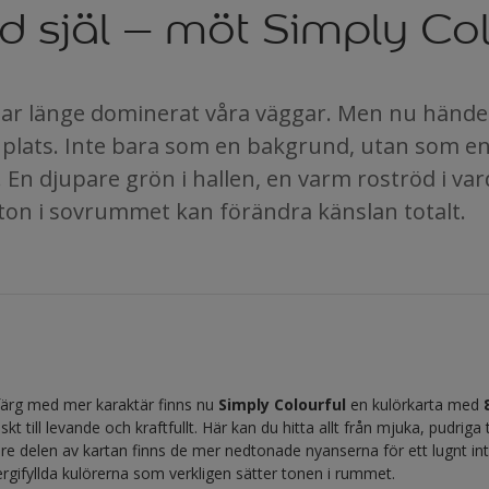
 själ – möt Simply Col
har länge dominerat våra väggar. Men nu händer 
a plats. Inte bara som en bakgrund, utan som en 
 En djupare grön i hallen, en varm roströd i 
 ton i sovrummet kan förändra känslan totalt.
 färg med mer karaktär finns nu
Simply Colourful
en kulörkarta med
 till levande och kraftfullt. Här kan du hitta allt från mjuka, pudriga 
dre delen av kartan finns de mer nedtonade nyanserna för ett lugnt i
gifyllda kulörerna som verkligen sätter tonen i rummet.