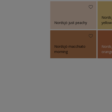
Nordsj
Nordsjö just peachy
yellow
Nordsjö macchiato
Nords
morning
orang
Nordsjö hay harvest
Nords