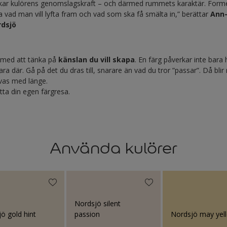
kar kulörens genomslagskraft – och därmed rummets karaktär. Former
älja vad man vill lyfta fram och vad som ska få smälta in,” berättar
Ann-
rdsjö
a med att tänka på
känslan du vill skapa
. En färg påverkar inte bara
ra där. Gå på det du dras till, snarare än vad du tror ”passar”. Då blir
vas med länge.
itta din egen färgresa.
Använda kulörer
Nordsjö silent
ö gold hint
passion
Nordsjö may yel