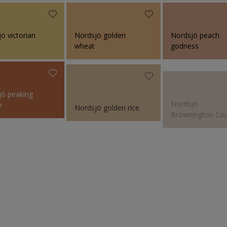
ö victorian
Nordsjö golden
Nordsjö peach
wheat
godness
jö peaking
Nordsjö
e
Nordsjö golden rice
Brownington Cou
Nordsjö butter
jö dapper tan
Nordsjö Clay Walls
cookie