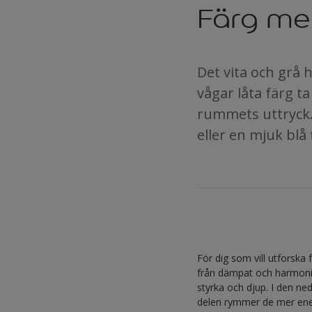
Färg med
Det vita och grå 
vågar låta färg t
rummets uttryck.
eller en mjuk blå
För dig som vill utforska
från dämpat och harmoniskt
styrka och djup. I den ne
delen rymmer de mer ener