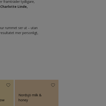
 framträder tydligare,
Charlotte Linde,
 hur rummet ser ut – utan
 resultatet mer personligt,
Nordsjö milk &
low
honey