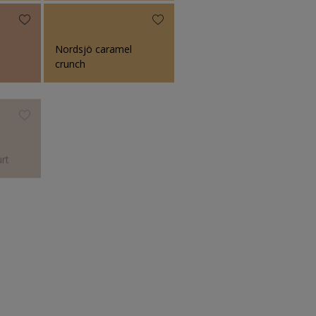
Nordsjö caramel
crunch
Nordsjö chocolate
rt
toffee
Nordsjö dessert
floor