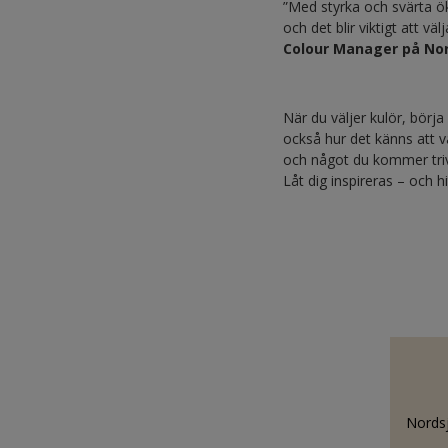
”Med styrka och svärta ö
och det blir viktigt att v
Colour Manager på No
När du väljer kulör, börj
också hur det känns att va
och något du kommer tri
Låt dig inspireras – och h
Nordsj