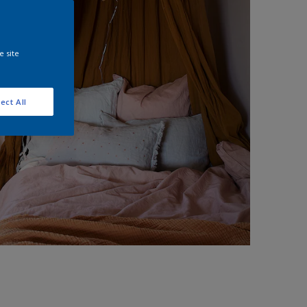
e site
ect All