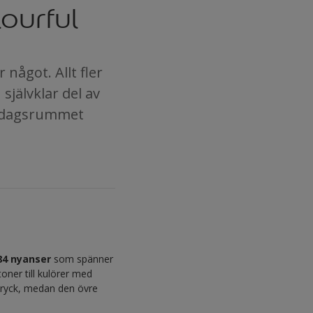
ourful
något. Allt fler
självklar del av
vardagsrummet
84 nyanser
som spänner
toner till kulörer med
ntryck, medan den övre