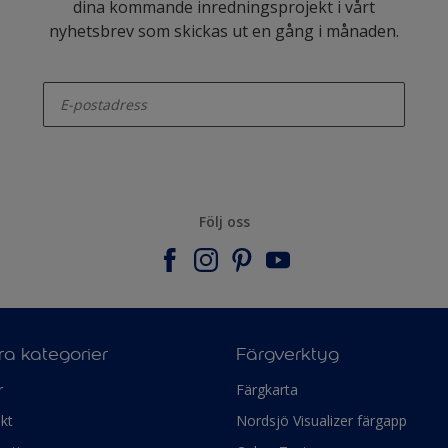
dina kommande inredningsprojekt i vårt
nyhetsbrev som skickas ut en gång i månaden.
enter-your-email
Följ oss
a kategorier
Färgverktyg
r
Färgkarta
kt
Nordsjö Visualizer färgapp