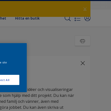
rhet
Hitta en butik
e site
r
ect All
ukter, kulörer, idéer och visualiseringar
e som hjälp med ditt projekt. Du kan när
 med familj och vänner, även med
öra jobbet. Du kan även skriva ut