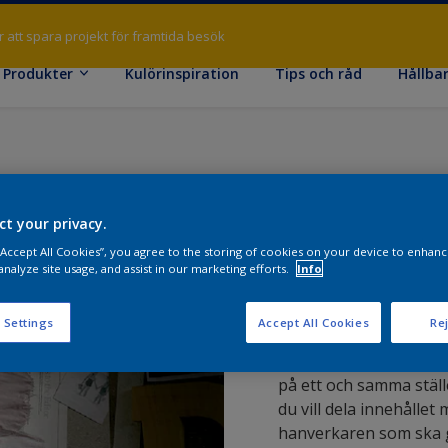
ör att spara projekt för framtida besök
Produkter
Kulörinspiration
Tips och råd
Hållba
ct your privacy.
 “Accept All Cookies”, you agree to the storing of cookies on your device to enhanc
analyze site usage, and assist in our marketing efforts.
Info
Favorite
 Settings
Accept All Cookies
Rej
Här hittar du alla prod
på ett och samma ställ
du vill dela innehållet
hanverkaren som ska g