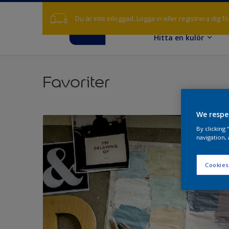
Du är inte inloggad. Logga in eller registrera dig f
Hitta en kulör
Favoriter
We respe
By clicking
navigation, 
Cookies