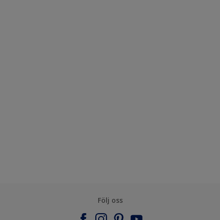
Följ oss