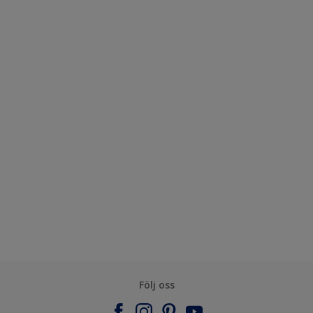
Följ oss