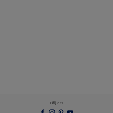
Följ oss