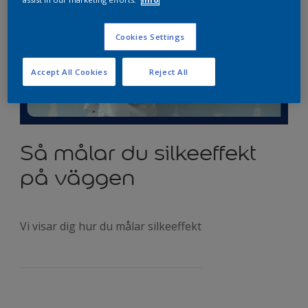
Cookies Settings
Accept All Cookies
Reject All
Så målar du silkeeffekt
på väggen
Vi visar dig hur du målar silkeeffekt