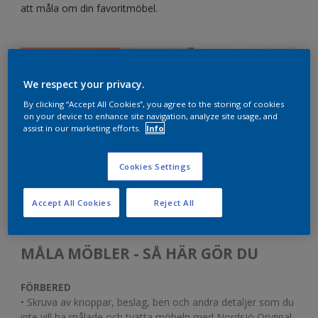
att måla om din favoritmöbel.
We respect your privacy.
By clicking “Accept All Cookies”, you agree to the storing of cookies
on your device to enhance site navigation, analyze site usage, and
assist in our marketing efforts.
Info
Cookies Settings
Accept All Cookies
Reject All
MÅLA MÖBLER - SÅ HÄR GÖR DU
FÖRBERED
• Skruva av knoppar, beslag, ben och andra detaljer som du
inte vill ha målade och tvätta möbeln med Nordsjö Original