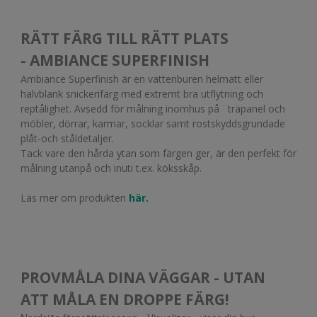
RÄTT FÄRG TILL RÄTT PLATS
- AMBIANCE SUPERFINISH
Ambiance Superfinish är en vattenburen helmatt eller
halvblank snickerifärg med extremt bra utflytning och
reptålighet. Avsedd för målning inomhus på ¨träpanel och
möbler, dörrar, karmar, socklar samt rostskyddsgrundade
plåt-och ståldetaljer.
Tack vare den hårda ytan som färgen ger, är den perfekt för
målning utanpå och inuti t.ex. köksskåp.
Läs mer om produkten
här.
PROVMÅLA DINA VÄGGAR - UTAN
ATT MÅLA EN DROPPE FÄRG!