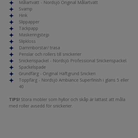
Målartvätt - Nordsjö Original Målartvätt
Svamp
Hink
Slippapper
Täckpapp
Maskeringstejp
Slipkloss
Dammborstar/ trasa
Penslar och rollers till snickerier
Snickerispackel - Nordsjö Professional Snickerispackel.
Spackelspade
Grundfärg - Original Häftgrund Snickeri
Toppfärg - Nordsjö Ambiance Superfinish i glans 5 eller
40
TIPS!
Stora möbler som hyllor och skåp är lättast att måla
med roller avsedd för snickerier.