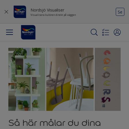
Nordsjö Visualiser
Se
Visualisera kulören direkt på väggen
Så här målar du dina