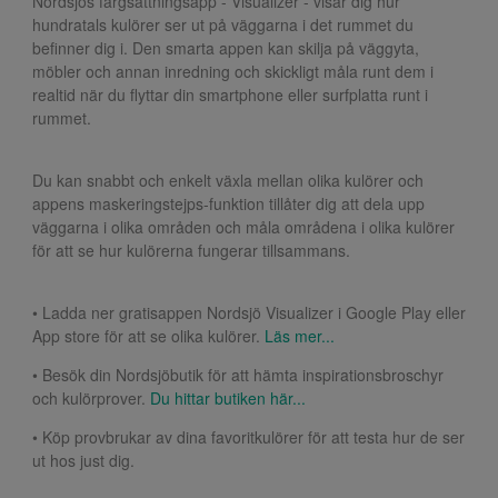
Nordsjös färgsättningsapp - Visualizer - visar dig hur
hundratals kulörer ser ut på väggarna i det rummet du
befinner dig i. Den smarta appen kan skilja på väggyta,
möbler och annan inredning och skickligt måla runt dem i
realtid när du flyttar din smartphone eller surfplatta runt i
rummet.
Du kan snabbt och enkelt växla mellan olika kulörer och
appens maskeringstejps-funktion tillåter dig att dela upp
väggarna i olika områden och måla områdena i olika kulörer
för att se hur kulörerna fungerar tillsammans.
• Ladda ner gratisappen Nordsjö Visualizer i Google Play eller
App store för att se olika kulörer.
Läs mer...
• Besök din Nordsjöbutik för att hämta inspirationsbroschyr
och kulörprover.
Du hittar butiken här...
• Köp provbrukar av dina favoritkulörer för att testa hur de ser
ut hos just dig.