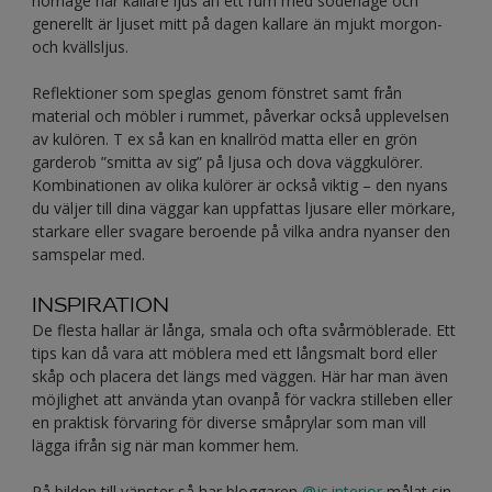
norrläge har kallare ljus än ett rum med söderläge och
generellt är ljuset mitt på dagen kallare än mjukt morgon-
och kvällsljus.
Reflektioner som speglas genom fönstret samt från
material och möbler i rummet, påverkar också upplevelsen
av kulören. T ex så kan en knallröd matta eller en grön
garderob ”smitta av sig” på ljusa och dova väggkulörer.
Kombinationen av olika kulörer är också viktig – den nyans
du väljer till dina väggar kan uppfattas ljusare eller mörkare,
starkare eller svagare beroende på vilka andra nyanser den
samspelar med.
INSPIRATION
De flesta hallar är långa, smala och ofta svårmöblerade. Ett
tips kan då vara att möblera med ett långsmalt bord eller
skåp och placera det längs med väggen. Här har man även
möjlighet att använda ytan ovanpå för vackra stilleben eller
en praktisk förvaring för diverse småprylar som man vill
lägga ifrån sig när man kommer hem.
På bilden till vänster så har bloggaren
@js.interior
målat sin