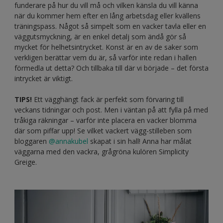
funderare på hur du vill må och vilken känsla du vill känna
när du kommer hem efter en lång arbetsdag eller kvällens
träningspass. Något så simpelt som en vacker tavla eller en
väggutsmyckning, är en enkel detalj som ändå gör så
mycket för helhetsintrycket. Konst är en av de saker som
verkligen berättar vem du är, så varför inte redan i hallen
förmedla ut detta? Och tillbaka till där vi började – det första
intrycket är viktigt.
TIPS!
Ett vägghängt fack är perfekt som förvaring till
veckans tidningar och post. Men i väntan på att fylla på med
tråkiga räkningar – varför inte placera en vacker blomma
där som piffar upp! Se vilket vackert vägg-stilleben som
bloggaren
@annakubel
skapat i sin hall! Anna har målat
väggarna med den vackra, grågröna kulören Simplicity
Greige.