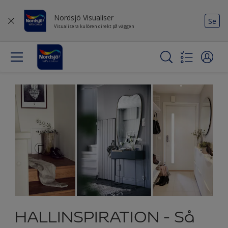
Nordsjö Visualiser
Se
Visualisera kulören direkt på väggen
HALLINSPIRATION - Så