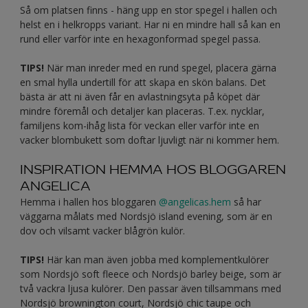
Så om platsen finns - häng upp en stor spegel i hallen och
helst en i helkropps variant. Har ni en mindre hall så kan en
rund eller varför inte en hexagonformad spegel passa.
TIPS!
När man inreder med en rund spegel, placera gärna
en smal hylla undertill för att skapa en skön balans. Det
bästa är att ni även får en avlastningsyta på köpet där
mindre föremål och detaljer kan placeras. T.ex. nycklar,
familjens kom-ihåg lista för veckan eller varför inte en
vacker blombukett som doftar ljuvligt när ni kommer hem.
INSPIRATION HEMMA HOS BLOGGAREN
ANGELICA
Hemma i hallen hos bloggaren
@angelicas.hem
så har
väggarna målats med Nordsjö island evening, som är en
dov och vilsamt vacker blågrön kulör.
TIPS!
Här kan man även jobba med komplementkulörer
som Nordsjö soft fleece och Nordsjö barley beige, som är
två vackra ljusa kulörer. Den passar även tillsammans med
Nordsjö brownington court, Nordsjö chic taupe och