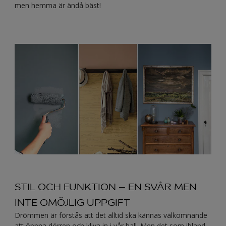
men hemma är ändå bäst!
STIL OCH FUNKTION – EN SVÅR MEN
INTE OMÖJLIG UPPGIFT
Drömmen är förstås att det alltid ska kännas välkomnande
att öppna dörren och kliva in i vår hall. Men det som ibland