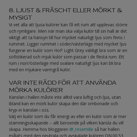
8. LJUST & FRÄSCHT ELLER MÖRKT &
MYSIGT
Vi vet alla att ljusa kulörer kan få ett rum att upplevas större
och rymligare. Men när man ska välja kulör till sin hall är det
viktigt att ta hänsyn till hur mycket naturligt ljus som finns i
rummet. Ligger rummet i söder/västerläge med mycket ljus
fungerar en kulör som HoP Light Grey väldigt bra som är en
sofistikerad och mjuk kulör som passar i de flesta rum. Ett
rum i norr/österläge med svalare naturligt ljus kan bli bra
med en mjukare varmgrå kulör.
VAR INTE RÄDD FÖR ATT ANVÄNDA
MÖRKA KULÖRER
Känslan i hallen måste inte alltid vara luftig och ljus, utan
ibland kan en mörk kulör skapa den där ombonade och
kryp-in känslan i oss.
Välj en kulör som du får energi av eller en kulör som är mer
stämningsskapande – allt beroende på vilken känsla du vill
skapa. Hemma hos bloggaren
@_rosemille
så har hallen
målats med den neutrala och avskalade kulören ON.00.53.