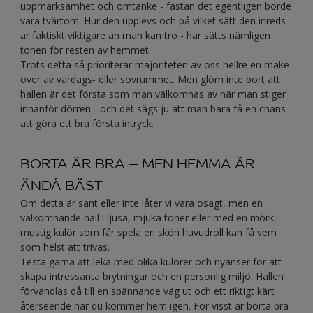
uppmärksamhet och omtanke - fastän det egentligen borde
vara tvärtom. Hur den upplevs och på vilket sätt den inreds
är faktiskt viktigare än man kan tro - här sätts nämligen
tonen för resten av hemmet.
Trots detta så prioriterar majoriteten av oss hellre en make-
over av vardags- eller sovrummet. Men glöm inte bort att
hallen är det första som man välkomnas av när man stiger
innanför dörren - och det sägs ju att man bara få en chans
att göra ett bra första intryck.
BORTA ÄR BRA – MEN HEMMA ÄR
ÄNDÅ BÄST
Om detta är sant eller inte låter vi vara osagt, men en
välkomnande hall i ljusa, mjuka toner eller med en mörk,
mustig kulör som får spela en skön huvudroll kan få vem
som helst att trivas.
Testa gärna att leka med olika kulörer och nyanser för att
skapa intressanta brytningar och en personlig miljö. Hallen
förvandlas då till en spännande väg ut och ett riktigt kärt
återseende när du kommer hem igen. För visst är borta bra