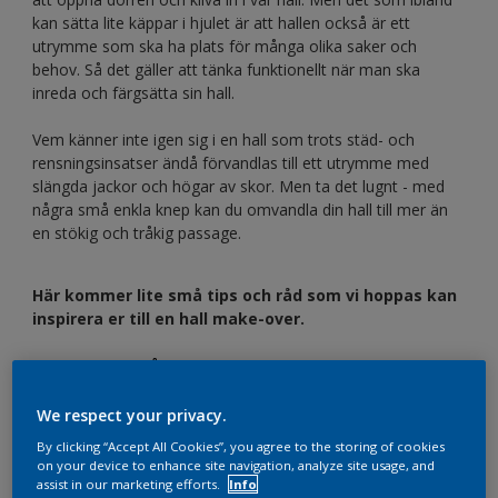
kan sätta lite käppar i hjulet är att hallen också är ett
utrymme som ska ha plats för många olika saker och
behov. Så det gäller att tänka funktionellt när man ska
inreda och färgsätta sin hall.
Vem känner inte igen sig i en hall som trots städ- och
rensningsinsatser ändå förvandlas till ett utrymme med
slängda jackor och högar av skor. Men ta det lugnt - med
några små enkla knep kan du omvandla din hall till mer än
en stökig och tråkig passage.
Här kommer lite små tips och råd som vi hoppas kan
inspirera er till en hall make-over.
1. SATSA PÅ EN BRA OCH SNYGG
FÖRVARING
We respect your privacy.
En bra förvaring är verkligen A och O för att skapa en
harmonisk och välkomnande hall. En smart och snygg
By clicking “Accept All Cookies”, you agree to the storing of cookies
on your device to enhance site navigation, analyze site usage, and
förvaring kan lösas på många olika sätt, så välj den
assist in our marketing efforts.
Info
lösningen som passar bäst in hos dig beroende på de