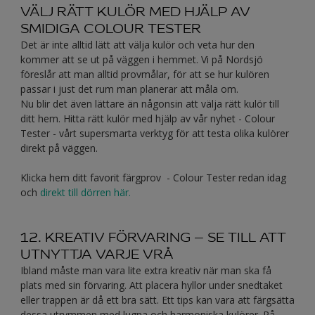
VÄLJ RÄTT KULÖR MED HJÄLP AV
SMIDIGA COLOUR TESTER
Det är inte alltid lätt att välja kulör och veta hur den
kommer att se ut på väggen i hemmet. Vi på Nordsjö
föreslår att man alltid provmålar, för att se hur kulören
passar i just det rum man planerar att måla om.
Nu blir det även lättare än någonsin att välja rätt kulör till
ditt hem. Hitta rätt kulör med hjälp av vår nyhet - Colour
Tester - vårt supersmarta verktyg för att testa olika kulörer
direkt på väggen.
Klicka hem ditt favorit färgprov - Colour Tester redan idag
och
direkt till dörren här.
12. KREATIV FÖRVARING – SE TILL ATT
UTNYTTJA VARJE VRÅ
Ibland måste man vara lite extra kreativ när man ska få
plats med sin förvaring. Att placera hyllor under snedtaket
eller trappen är då ett bra sätt. Ett tips kan vara att färgsätta
dessa utrymmen med lugna och harmoniska kulörer. På