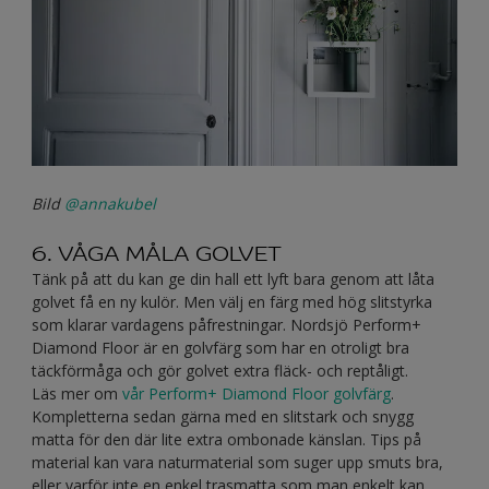
Bild
@annakubel
6. VÅGA MÅLA GOLVET
Tänk på att du kan ge din hall ett lyft bara genom att låta
golvet få en ny kulör. Men välj en färg med hög slitstyrka
som klarar vardagens påfrestningar. Nordsjö Perform+
Diamond Floor är en golvfärg som har en otroligt bra
täckförmåga och gör golvet extra fläck- och reptåligt.
Läs mer om
vår Perform+ Diamond Floor golvfärg
.
Kompletterna sedan gärna med en slitstark och snygg
matta för den där lite extra ombonade känslan. Tips på
material kan vara naturmaterial som suger upp smuts bra,
eller varför inte en enkel trasmatta som man enkelt kan