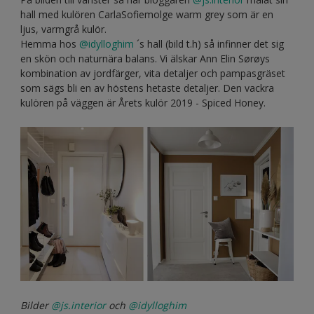
hall med kulören CarlaSofiemolge warm grey som är en
ljus, varmgrå kulör.
Hemma hos
@idylloghim
´s hall (bild t.h) så infinner det sig
en skön och naturnära balans. Vi älskar Ann Elin Sørøys
kombination av jordfärger, vita detaljer och pampasgräset
som sägs bli en av höstens hetaste detaljer. Den vackra
kulören på väggen är Årets kulör 2019 - Spiced Honey.
Bilder
@js.interior
och
@idylloghim