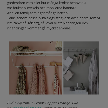
garderoben vara eller hur många krokar behöver vi.
Var brukar bilnyckeln och mobilerna hamna?
Är ni en familj som äger många hattar?
Tänk igenom dessa olika slags steg (och även andra som vi
inte tänkt på såklart), så lovar vi att planeringen och
inhandlingen kommer gå mycket enklare.
Bild t.v @rum21 - kulör Copper Orange. Bild
t.h
@carlasofiemolge
- kulör Misty Le Havre.