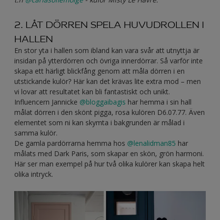
2. LÅT DÖRREN SPELA HUVUDROLLEN I
HALLEN
En stor yta i hallen som ibland kan vara svår att utnyttja är
insidan på ytterdörren och övriga innerdörrar. Så varför inte
skapa ett härligt blickfång genom att måla dörren i en
utstickande kulör? Här kan det krävas lite extra mod – men
vi lovar att resultatet kan bli fantastiskt och unikt.
Influencern Jannicke
@bloggaibagis
har hemma i sin hall
målat dörren i den skönt pigga, rosa kulören D6.07.77. Även
elementet som ni kan skymta i bakgrunden är målad i
samma kulör.
De gamla pardörrarna hemma hos
@lenalidman85
har
målats med Dark Paris, som skapar en skön, grön harmoni.
Här ser man exempel på hur två olika kulörer kan skapa helt
olika intryck.