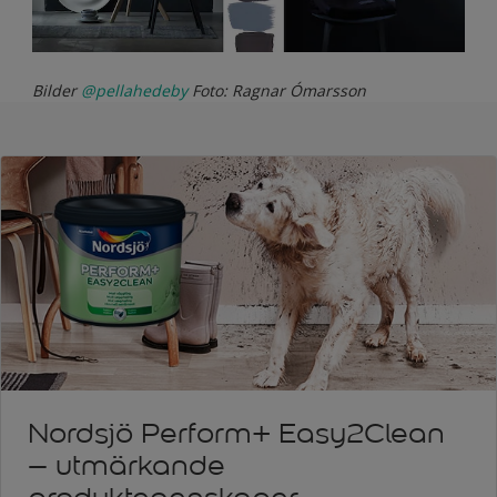
Bilder
@pellahedeby
Foto: Ragnar Ómarsson
Nordsjö Perform+ Easy2Clean
– utmärkande