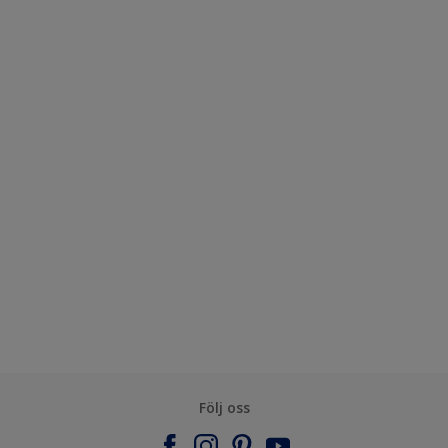
Följ oss