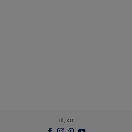
Följ oss