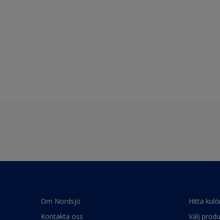
Om Nordsjö
Hitta kulö
Kontakta oss
Välj produ