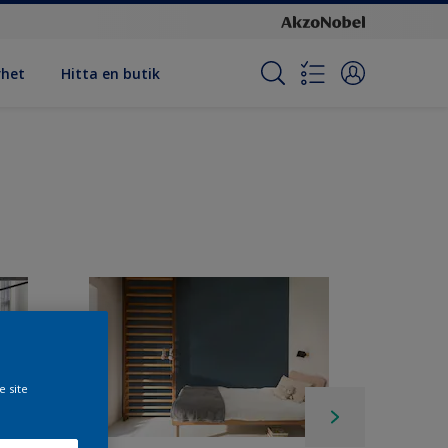
rhet
Hitta en butik
e site