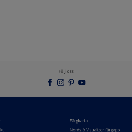
Följ oss
r
Färgkarta
kt
Nordsjö Visualizer färgapp