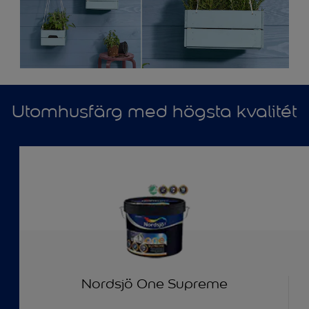
Utomhusfärg med högsta kvalitét
Nordsjö One Supreme