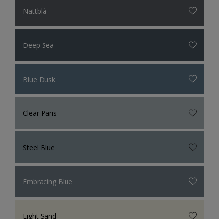
Nattblå
Deep Sea
Blue Dusk
Clear Paris
Steel Blue
Embracing Blue
Light Sand