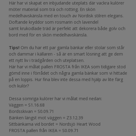
Här har vi skapat en inbjudande uteplats där vackra kulörer
möter material som trä och rotting. En skön
medelhavskänsla med en touch av Nordisk stilren elegans.
Doftande kryddor som rosmarin och lavendel
samt krukodlade träd är perfekt att dekorera både golv och
bord med för en skön medelhavskänsla.
Tips!
Om du har ett par gamla bänkar eller stolar som står
och dammar i källaren - så är en smart lösning att ge dem
ett nytt liv i trädgården och uteplatsen.
Här har vi målat pallen FROSTA från IKEA som tidigare stod
gömd inne i förrådet och några gamla bänkar som vi hittade
på en loppis. Hur fina blev inte dessa med hjälp av lite färg
och kulör?
Dessa somriga kulörer har vi målat med nedan:
Väggen = S1.16.68
Bordsskivan = S0.09.71
Bänken längst mot väggen = Z3.12.39
Sittbänkarna vid bordet = Nordsjö Heart Wood
FROSTA pallen från IKEA = S0.09.71