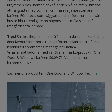
utrymmen och utemöbler - så är den blå paletten utmärkt
att färgsätta med och här kan man välja lite starkare
kulörer. För precis som väggarna och möblerna inne i vårt
hus är blått trendigare än någonsin att måla sina små
trädgårdsdetaljer med.
Tips!
Snickra ihop en egen trälåda som du sedan kan hänga
dina favorit blommor i. Eller varför inte plantera lite färska
kryddor till sommarens matlagning i lådan?
Vi har målat lådorna med vår Svanenmärktaprodukt - One
Door & Window i kulören S0.09.71. Väggen är målad i
kulören S1.16.68.
Läs mer om produkten, One Door and Window Tech
här.