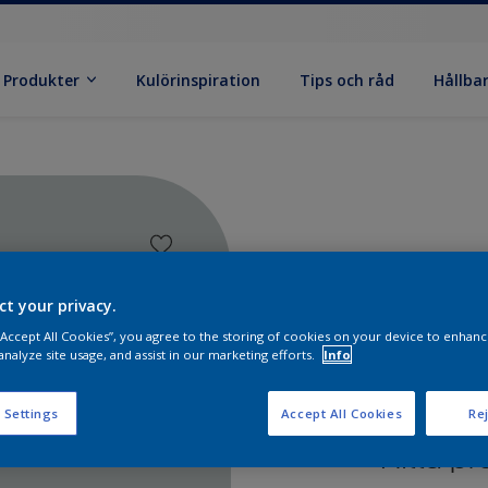
Produkter
Kulörinspiration
Tips och råd
Hållba
ct your privacy.
 “Accept All Cookies”, you agree to the storing of cookies on your device to enhanc
analyze site usage, and assist in our marketing efforts.
Info
 Settings
Accept All Cookies
Rej
Hitta pr