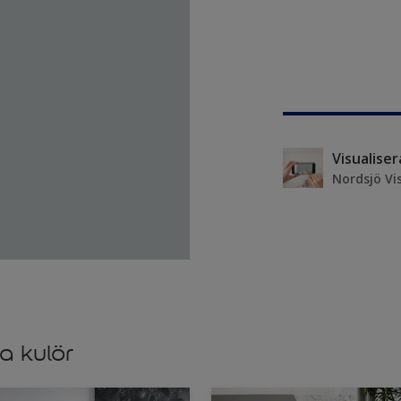
Visualise
Nordsjö Vi
a kulör