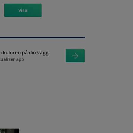
Visa
ra kulören på din vägg
sualizer app