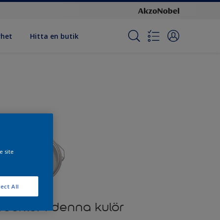
rhet
Hitta en butik
e site
ect All
odukter i denna kulör