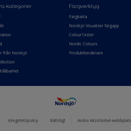
a kategorier
Färgverktyg
r
Färgkarta
kt
Nordsjö Visualizer färgapp
ration
ColourTester
d
Nordic Colours
ör från Nordsjö
Produktberäknare
llection
hållbarhet
Integritetspolicy
Rättsligt
Andra AkzoNobel-webbplats