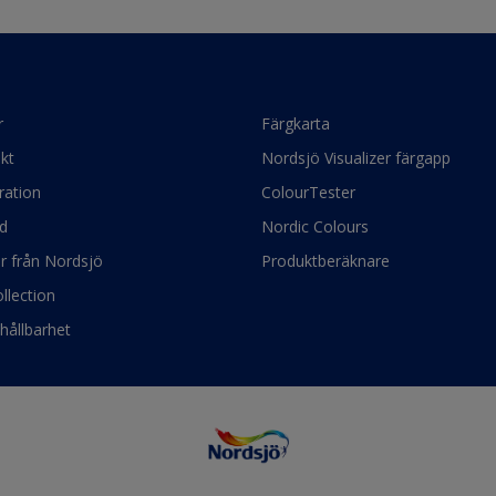
r
Färgkarta
kt
Nordsjö Visualizer färgapp
ration
ColourTester
d
Nordic Colours
ör från Nordsjö
Produktberäknare
llection
hållbarhet