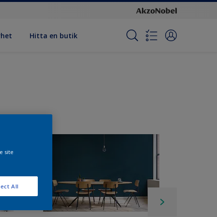
rhet
Hitta en butik
e site
ect All