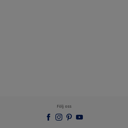
Följ oss