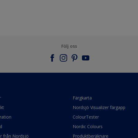
Följ oss
r
Färgkarta
kt
Nordsjö Visualizer färgapp
ration
ColourTester
d
Nordic Colours
ör från Nordsjö
Produktberäknare