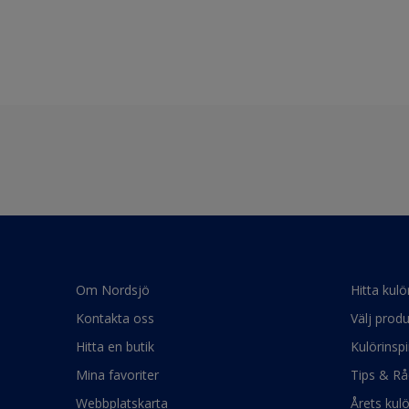
Om Nordsjö
Hitta kulö
Kontakta oss
Välj produ
Hitta en butik
Kulörinspi
Mina favoriter
Tips & Rå
Webbplatskarta
Årets kul