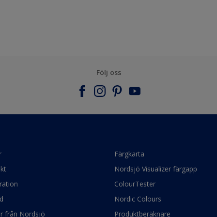
Följ oss
r
Färgkarta
kt
Nordsjö Visualizer färgapp
ration
ColourTester
d
Nordic Colours
ör från Nordsjö
Produktberäknare