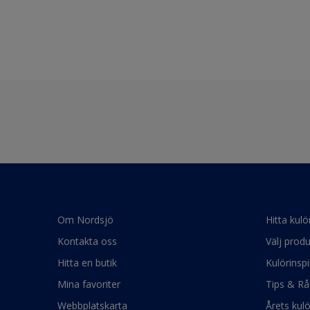
Om Nordsjö
Hitta kulö
Kontakta oss
Välj produ
Hitta en butik
Kulörinspi
Mina favoriter
Tips & Rå
Webbplatskarta
Årets kul