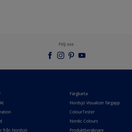
Följ oss
r
Färgkarta
kt
Nordsjö Visualizer färgapp
ration
ColourTester
d
Nordic Colours
ör från Nordsjö
Produktberäknare