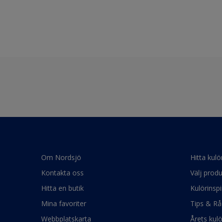
Om Nordsjö
Hitta kulö
Kontakta oss
Välj produ
Hitta en butik
Kulörinspi
Mina favoriter
Tips & Rå
Webbplatskarta
Årets kul