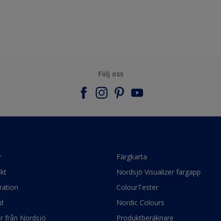
Följ oss
r
Färgkarta
kt
Nordsjö Visualizer färgapp
ration
ColourTester
d
Nordic Colours
ör från Nordsjö
Produktberäknare