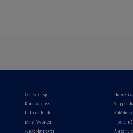
Om Nordsjö
Hitta kulö
Kontakta oss
Välj produ
Hitta en butik
Kulörinspi
Mina favoriter
Tips & Rå
Webbplatskarta
Årets kul