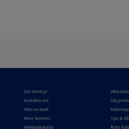
Om Nordsjö
Hitta kulö
Kontakta oss
Välj produ
Hitta en butik
Kulörinspi
Mina favoriter
Tips & Rå
Webbplatskarta
Årets kul