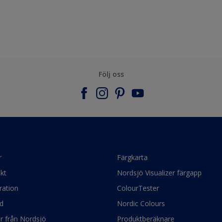
Följ oss
r
Färgkarta
kt
Nordsjö Visualizer färgapp
ration
ColourTester
d
Nordic Colours
ör från Nordsjö
Produktberäknare