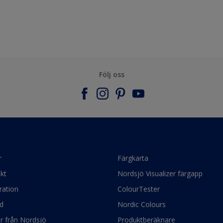
Följ oss
r
Färgkarta
kt
Nordsjö Visualizer färgapp
ration
ColourTester
d
Nordic Colours
ör från Nordsjö
Produktberäknare