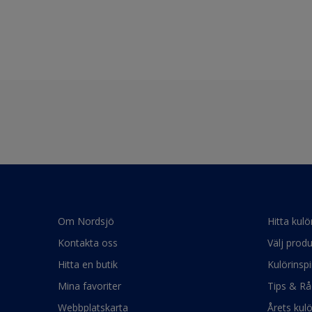
Om Nordsjö
Hitta kulö
Kontakta oss
Välj produ
Hitta en butik
Kulörinspi
Mina favoriter
Tips & Rå
Webbplatskarta
Årets kul