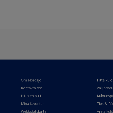
Om Nordsjö
Hitta kulö
Kontakta oss
Välj produ
Hitta en butik
Kulörinspi
Mina favoriter
Tips & Rå
Webbplatskarta
Årets kul