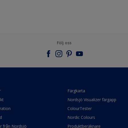
Följ oss
r
Färgkarta
kt
Nordsjö Visualizer färgapp
ration
ColourTester
d
Nordic Colours
ör från Nordsjö
Produktberäknare