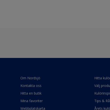
Om Nordsjö
Hitta kulö
Kontakta oss
Välj produ
Hitta en butik
Kulörinspi
Mina favoriter
Tips & Rå
Webbplatskarta
Årets kul