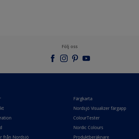
Följ oss
r
Färgkarta
kt
Nordsjö Visualizer färgapp
ration
ColourTester
d
Nordic Colours
ör från Nordsjö
Produktberäknare