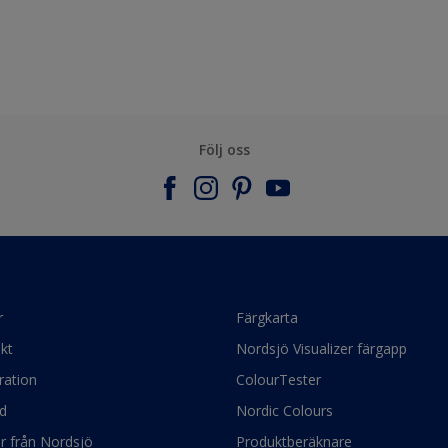
Följ oss
r
Färgkarta
kt
Nordsjö Visualizer färgapp
ration
ColourTester
d
Nordic Colours
ör från Nordsjö
Produktberäknare