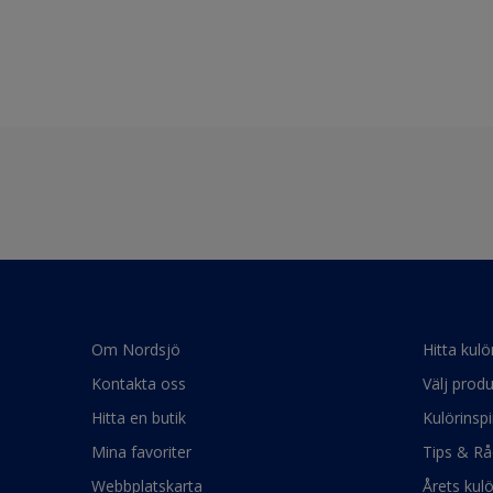
Om Nordsjö
Hitta kulö
Kontakta oss
Välj produ
Hitta en butik
Kulörinspi
Mina favoriter
Tips & Rå
Webbplatskarta
Årets kul