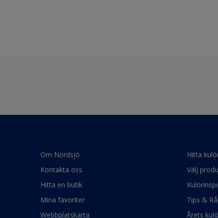
Om Nordsjö
Hitta kulö
Kontakta oss
Välj produ
Hitta en butik
Kulörinspi
Mina favoriter
Tips & Rå
Webbplatskarta
Årets kul