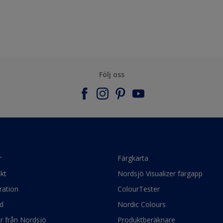
Följ oss
r
Färgkarta
kt
Nordsjö Visualizer färgapp
ration
ColourTester
d
Nordic Colours
ör från Nordsjö
Produktberäknare