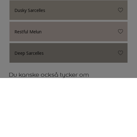
Dusky Sarcelles
Restful Melun
Deep Sarcelles
Du kanske också tycker om
Hitta en butik
Hitta idéer