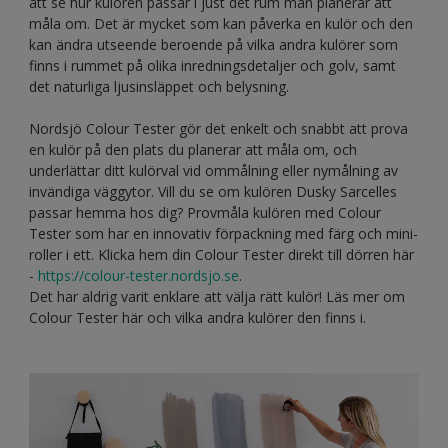
att se hur kulören passar i just det rum man planerar att
måla om. Det är mycket som kan påverka en kulör och den
kan ändra utseende beroende på vilka andra kulörer som
finns i rummet på olika inredningsdetaljer och golv, samt
det naturliga ljusinsläppet och belysning.
Nordsjö Colour Tester gör det enkelt och snabbt att prova
en kulör på den plats du planerar att måla om, och
underlättar ditt kulörval vid ommålning eller nymålning av
invändiga väggytor. Vill du se om kulören Dusky Sarcelles
passar hemma hos dig? Provmåla kulören med Colour
Tester som har en innovativ förpackning med färg och mini-
roller i ett. Klicka hem din Colour Tester direkt till dörren här
-
https://colour-tester.nordsjo.se
.
Det har aldrig varit enklare att välja rätt kulör! Läs mer om
Colour Tester här och vilka andra kulörer den finns i.