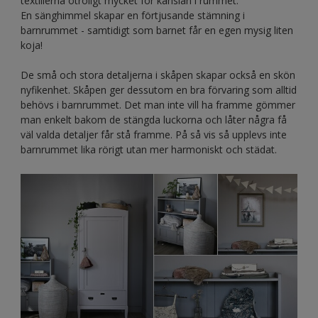
textilierna otroligt mycket för känslan i rummet.
En sänghimmel skapar en förtjusande stämning i
barnrummet - samtidigt som barnet får en egen mysig liten
koja!
De små och stora detaljerna i skåpen skapar också en skön
nyfikenhet. Skåpen ger dessutom en bra förvaring som alltid
behövs i barnrummet. Det man inte vill ha framme gömmer
man enkelt bakom de stängda luckorna och låter några få
väl valda detaljer får stå framme. På så vis så upplevs inte
barnrummet lika rörigt utan mer harmoniskt och städat.