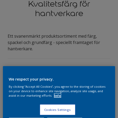
Kvalitetsfärg för
hantverkare
Ett svanenmärkt produktsortiment med färg,
spackel och grundfärg - speciellt framtaget för
hantverkare.
Nordsjö Master är ett unikt sortiment med
vägg-, tak- och snickerifärger samt spackel,
We respect your privacy.
som är speciellt framtaget för hantverkare
som vill ha det där lilla extra – och naturligtvis
By clicking “Accept All Cookies”, you agree to the storing of cookies
on your device to enhance site navigation, analyze site usage, and
är hela sortimentet svanenmärkt.
assist in our marketing efforts.
Info
Hantverkare som även utför målningsarbete är en
växande kategori och för att möta deras krav på
Cookies Settings
produkter som har en hög kvalité och är