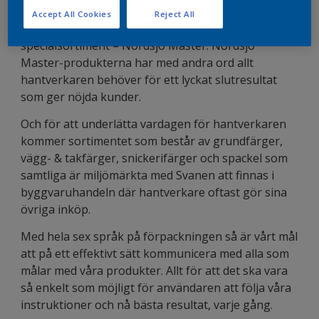
miljömärkta samt är både lätta att applicera och har
Accept All Cookies
Reject All
en utmärkt täckförmåga har Nordsjö tagit fram ett
specialsortiment – Nordsjö Master. Nordsjö
Master-produkterna har med andra ord allt
hantverkaren behöver för ett lyckat slutresultat
som ger nöjda kunder.
Och för att underlätta vardagen för hantverkaren
kommer sortimentet som består av grundfärger,
vägg- & takfärger, snickerifärger och spackel som
samtliga är miljömärkta med Svanen att finnas i
byggvaruhandeln där hantverkare oftast gör sina
övriga inköp.
Med hela sex språk på förpackningen så är vårt mål
att på ett effektivt sätt kommunicera med alla som
målar med våra produkter. Allt för att det ska vara
så enkelt som möjligt för användaren att följa våra
instruktioner och nå bästa resultat, varje gång.