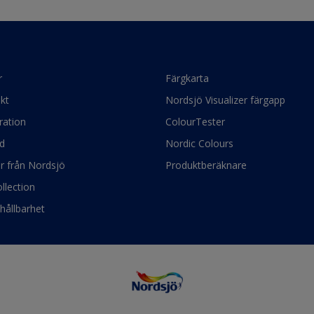
r
Färgkarta
kt
Nordsjö Visualizer färgapp
ration
ColourTester
d
Nordic Colours
ör från Nordsjö
Produktberäknare
llection
hållbarhet