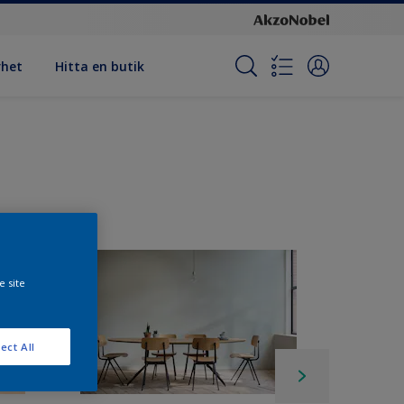
rhet
Hitta en butik
e site
ect All