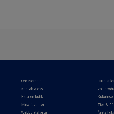
Om Nordsjö
Hitta kulö
Kontakta oss
Välj produ
Hitta en butik
Kulörinspi
Mina favoriter
Tips & Rå
Webbplatskarta
Årets kul