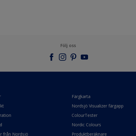
Följ oss
r
Färgkarta
kt
Nordsjö Visualizer färgapp
ration
ColourTester
d
Nordic Colours
ör från Nordsjö
Produktberäknare