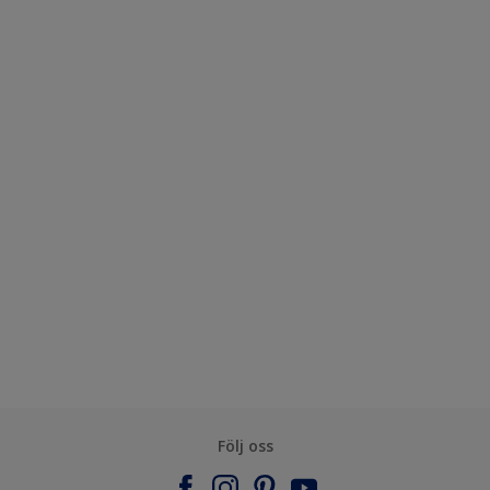
Följ oss