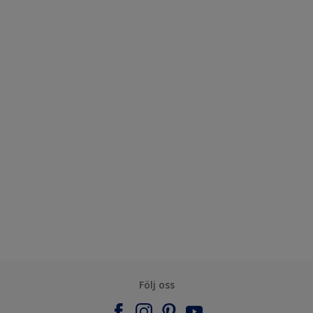
Följ oss