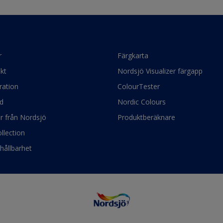
r
Färgkarta
kt
Nordsjö Visualizer färgapp
ration
ColourTester
d
Nordic Colours
ör från Nordsjö
Produktberäknare
llection
hållbarhet