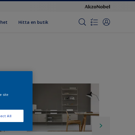
rhet
Hitta en butik
e site
ect All