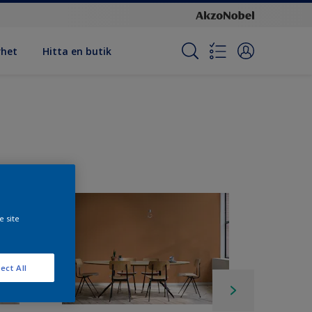
rhet
Hitta en butik
e site
ect All