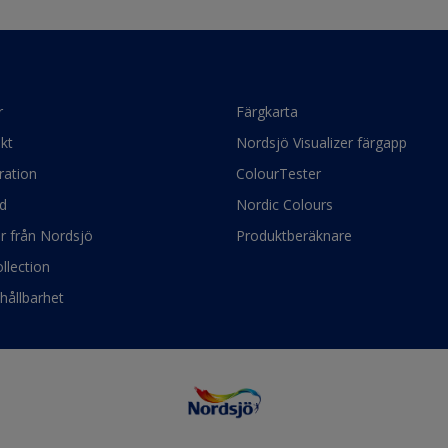
r
Färgkarta
kt
Nordsjö Visualizer färgapp
ration
ColourTester
d
Nordic Colours
ör från Nordsjö
Produktberäknare
llection
hållbarhet