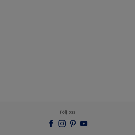
Följ oss