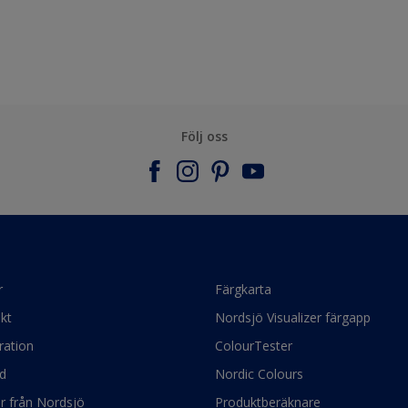
Följ oss
r
Färgkarta
kt
Nordsjö Visualizer färgapp
ration
ColourTester
d
Nordic Colours
ör från Nordsjö
Produktberäknare