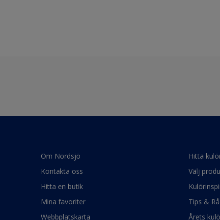
Om Nordsjö
Hitta kulö
Kontakta oss
Välj produ
Hitta en butik
Kulörinspi
Mina favoriter
Tips & Rå
Webbplatskarta
Årets kul