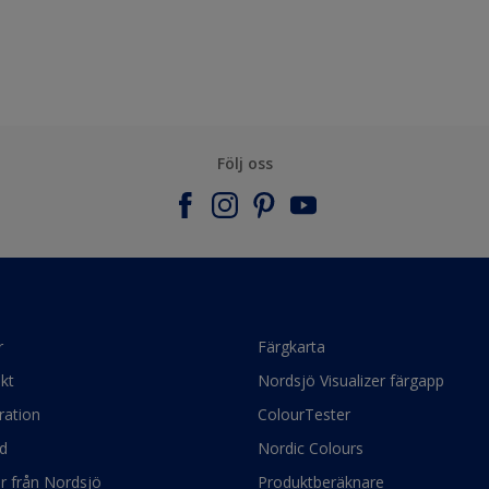
Följ oss
r
Färgkarta
kt
Nordsjö Visualizer färgapp
ration
ColourTester
d
Nordic Colours
ör från Nordsjö
Produktberäknare