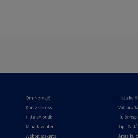
Om Nordsjö
Hitta kulö
Kontakta oss
Välj produ
Hitta en butik
Kulörinspi
Mina favoriter
Tips & Rå
Webbplatskarta
Årets kul