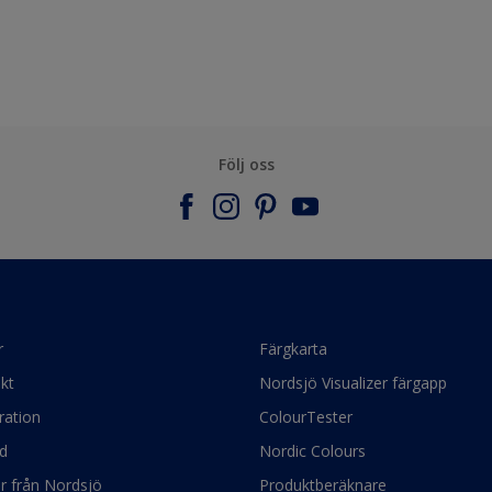
Följ oss
r
Färgkarta
kt
Nordsjö Visualizer färgapp
ration
ColourTester
d
Nordic Colours
ör från Nordsjö
Produktberäknare