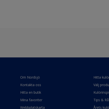
Om Nordsjö
Hitta kulö
Kontakta oss
Välj produ
Hitta en butik
Kulörinspi
Mina favoriter
Tips & Rå
Webbplatskarta
Årets kul