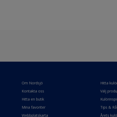
Om Nordsjö
Hitta kulö
Kontakta oss
Välj produ
Hitta en butik
Kulörinspi
Mina favoriter
Tips & Rå
Webbplatskarta
Årets kul