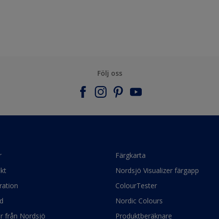
Följ oss
r
Färgkarta
kt
Nordsjö Visualizer färgapp
ration
ColourTester
d
Nordic Colours
ör från Nordsjö
Produktberäknare