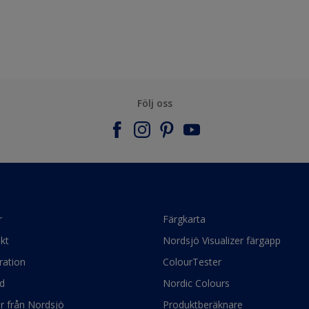
Följ oss
r
Färgkarta
kt
Nordsjö Visualizer färgapp
ration
ColourTester
d
Nordic Colours
ör från Nordsjö
Produktberäknare