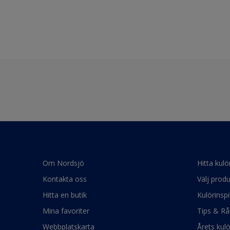
Om Nordsjö
Hitta kulö
Kontakta oss
Välj produ
Hitta en butik
Kulörinspi
Mina favoriter
Tips & Rå
Webbplatskarta
Årets kul