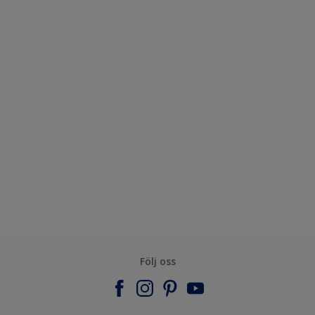
Följ oss