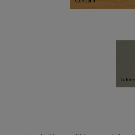
Storesand
Lofote