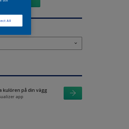
Visa
e site
ect All
od
od
ra kulören på din vägg
sualizer app