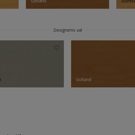
Gotland
Stores
Designerns val
n
Gotland