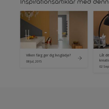
Inspirationsartiklar med denn
Vilken färg ger dig livsglädje?
Låt di
kreati
08 Jul, 2015
02 Sep