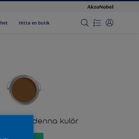
rhet
Hitta en butik
odukter i denna kulör