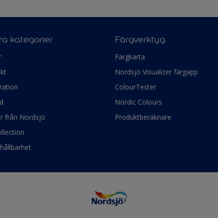
a kategorier
Färgverktyg
r
Färgkarta
kt
Nordsjö Visualizer färgapp
ration
ColourTester
d
Nordic Colours
ör från Nordsjö
Produktberäknare
llection
hållbarhet