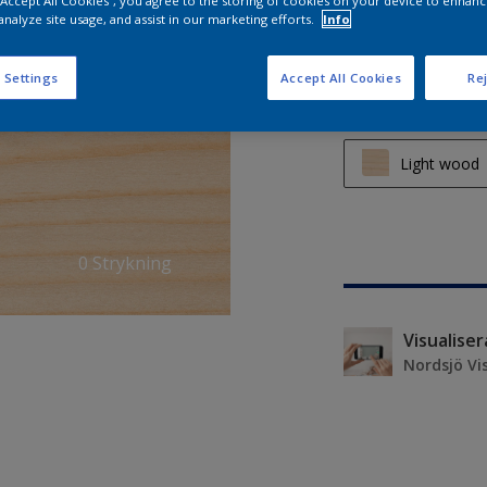
 “Accept All Cookies”, you agree to the storing of cookies on your device to enhanc
analyze site usage, and assist in our marketing efforts.
Info
2 Strykning
 Settings
Accept All Cookies
Rej
Select type of wo
Light wood
Light wood
Medium wo
0 Strykning
Dark wood
Visualise
Nordsjö Vi