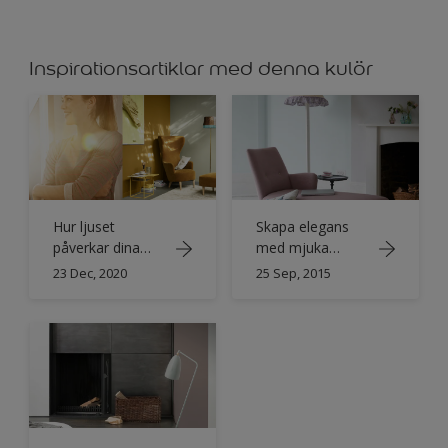
Inspirationsartiklar med denna kulör
Hur ljuset
Skapa elegans
påverkar dina
med mjuka
favoritkulörer
pastellnyanser
23 Dec, 2020
25 Sep, 2015