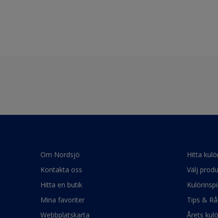
Om Nordsjö
Hitta kulö
Kontakta oss
Välj produ
Hitta en butik
Kulörinspi
Mina favoriter
Tips & Rå
Webbplatskarta
Årets kul