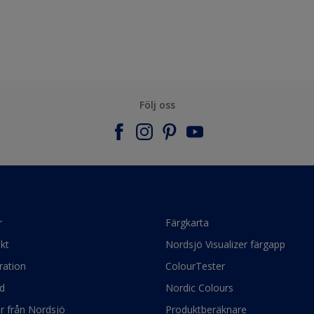
Följ oss
r
Färgkarta
kt
Nordsjö Visualizer färgapp
ration
ColourTester
d
Nordic Colours
ör från Nordsjö
Produktberäknare