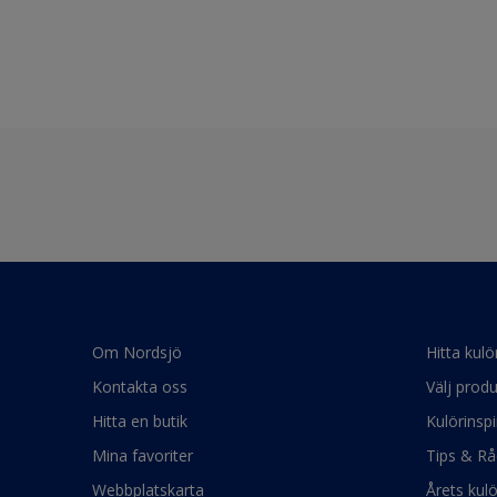
Om Nordsjö
Hitta kulö
Kontakta oss
Välj produ
Hitta en butik
Kulörinspi
Mina favoriter
Tips & Rå
Webbplatskarta
Årets kul