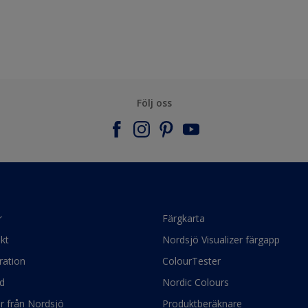
Följ oss
r
Färgkarta
kt
Nordsjö Visualizer färgapp
ration
ColourTester
d
Nordic Colours
ör från Nordsjö
Produktberäknare