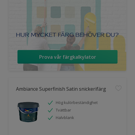
HUR MYCKET FÄRG BEHÖVER DU?
Prova vår färgkalkylator
Ambiance Superfinish Satin snickerifärg
Hög kulörbeständighet
Tvättbar
Halvblank