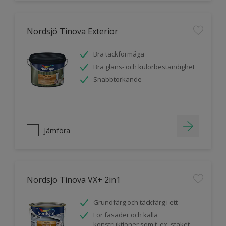
Nordsjö Tinova Exterior
Bra täckförmåga
Bra glans- och kulörbeständighet
Snabbtorkande
Jämföra
Nordsjö Tinova VX+ 2in1
Grundfärg och täckfärg i ett
För fasader och kalla
konstruktioner som t. ex. staket