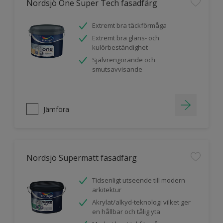
Nordsjö One Super Tech fasadfärg
Extremt bra täckförmåga
Extremt bra glans- och
kulörbeständighet
Självrengörande och
smutsavvisande
Jämföra
Nordsjö Supermatt fasadfärg
Tidsenligt utseende till modern
arkitektur
Akrylat/alkyd-teknologi vilket ger
en hållbar och tålig yta