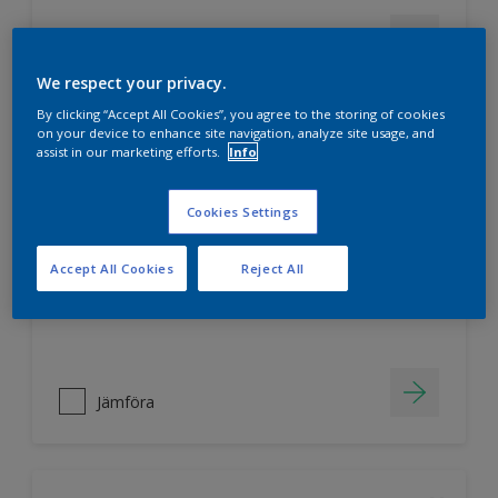
Jämföra
We respect your privacy.
By clicking “Accept All Cookies”, you agree to the storing of cookies
on your device to enhance site navigation, analyze site usage, and
assist in our marketing efforts.
Info
Nordsjö Ambiance Superfinish Matt
snickerifärg
Cookies Settings
Helmatt
Hög kulörbeständighet
Accept All Cookies
Reject All
Tvättbar
Jämföra