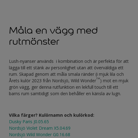
Måla en vägg med
rutmönster
Lush-nyanser används i kombination och är perfekta för att
lägga till ett stänk av personlighet utan att överväldiga ett
rum. Skapad genom att måla smala ränder (i mjuk lila och
TM
Årets kulör 2023 från Nordsjö, Wild Wonder
) mot en mjuk
grön vägg, ger denna rutfunktion en lekfull touch till ett
barns rum samtidigt som den behåller en känsla av lugn.
Vilka färger? Kulörnamn och kulörkod:
Dusky Paris J0.05.65
Nordsjö Violet Dream X5.04.69
Nordsjö Wild Wonder G0.16.68