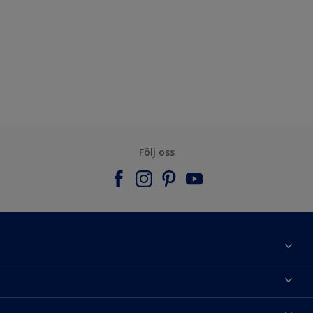
Följ oss
Om Nordsjö
Kontakta oss
Hitta kulör