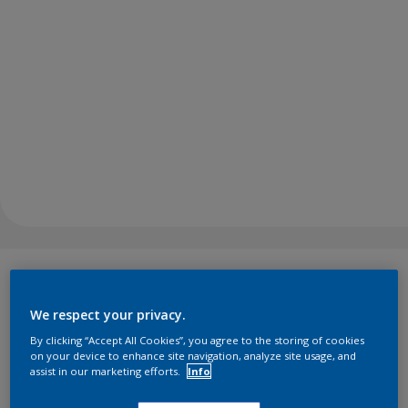
Att känna samhörighet med naturen har visat sig ha
djupgående och positiva effekter på vårt välbefinnande.
We respect your privacy.
Lush-paletten, med sina lugnande färger inspirerade av
tonerna du hittar i skogslandskap, kan hjälpa oss att känna
By clicking “Accept All Cookies”, you agree to the storing of cookies
oss i kontakt med den naturliga världen. Med ett eko av
on your device to enhance site navigation, analyze site usage, and
assist in our marketing efforts.
Info
landskapet i våra hem är frodiga färger idealiska för att
skapa ett stödjande och återställande utrymme. De
TM