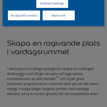
fungerar också utmärkt tillsammans med Wild Wonder
,
Cookies Settings
Årets kulör från Nordsjö, och kan skapa dynamiska
färgkombinationer som känns lugna och bekväma.
Accept All Cookies
Reject All
Prova dessa fyra dekorationsidéer för att få frodiga färger
till liv.
Skapa en rogivande plats
i vardagsrummet
I detta ljusa och luftiga vardagsrum skapar en tvåfärgad
delad vägg i Lush-färger en varm och lugn känsla.
TM
Kombinationen av Wild Wonder
och mjukt grönt
framhäver proportionerna i rummet vilket gör att det känns
mysigt. Frodiga färger fungerar perfekt med naturliga
element, så ta in mycket grönska för att komplettera stilen.