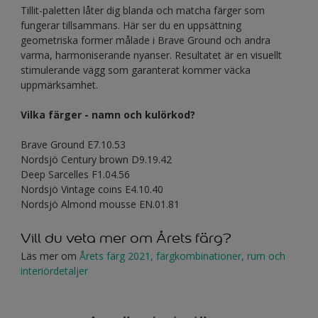
Tillit-paletten låter dig blanda och matcha färger som
fungerar tillsammans. Här ser du en uppsättning
geometriska former målade i Brave Ground och andra
varma, harmoniserande nyanser. Resultatet är en visuellt
stimulerande vägg som garanterat kommer väcka
uppmärksamhet.
Vilka färger - namn och kulörkod?
Brave Ground E7.10.53
Nordsjö Century brown D9.19.42
Deep Sarcelles F1.04.56
Nordsjö Vintage coins E4.10.40
Nordsjö Almond mousse EN.01.81
Vill du veta mer om Årets färg?
Läs mer om
Årets färg 2021, färgkombinationer, rum och
interiördetaljer