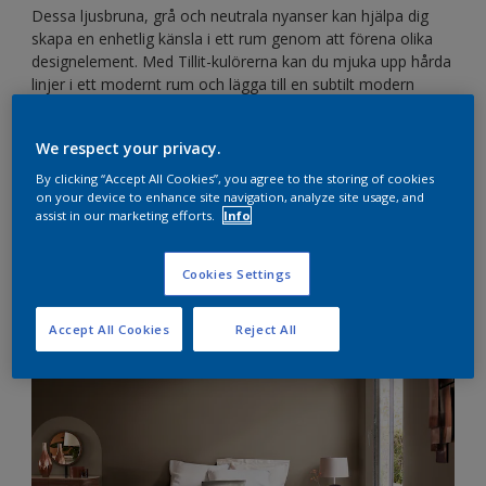
Dessa ljusbruna, grå och neutrala nyanser kan hjälpa dig
skapa en enhetlig känsla i ett rum genom att förena olika
designelement. Med Tillit-kulörerna kan du mjuka upp hårda
linjer i ett modernt rum och lägga till en subtilt modern
touch till mer traditionella utrymmen. Välj nyanser från Tillit-
paletten för en varm och välkomnande känsla i ditt hem.
We respect your privacy.
Här är fyra idéer till hur du kan använda Brave Ground med
By clicking “Accept All Cookies”, you agree to the storing of cookies
dessa jordnära färger ...
on your device to enhance site navigation, analyze site usage, and
assist in our marketing efforts.
Info
1. Skapa ett harmoniskt sovrum med en
Cookies Settings
mjukt neutrala nyanser​
Accept All Cookies
Reject All