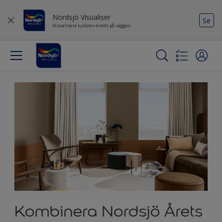
Nordsjö Visualiser
Se
Visualisera kulören direkt på väggen
Kombinera Nordsjö Årets