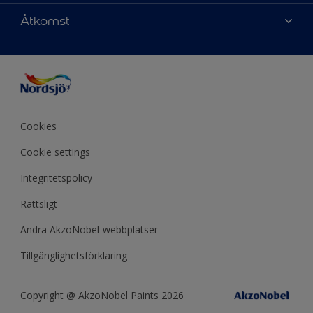
Välj produkt
Mina favoriter
Färgkarta
Åtkomst
Kulörinspiration
Webbplatskarta
Nordsjö Visualizer färgapp
Tips & Råd
Tillgänglighet
Pressrum/Nyheter
ColourTester
Årets kulör från Nordsjö
Kulörnoggrannhet
Nordsjö Professional
Nordic Colours
Master Collection
Återförsäljare
Produktberäknare
Miljö och hållbarhet
Cookies
Cookie settings
Integritetspolicy
Rättsligt
Andra AkzoNobel-webbplatser
Tillgänglighetsförklaring
Copyright @ AkzoNobel Paints 2026