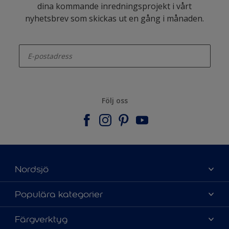
dina kommande inredningsprojekt i vårt
nyhetsbrev som skickas ut en gång i månaden.
enter-your-email
Följ oss
Nordsjö
Om Nordsjö
Populära kategorier
Kontakta oss
Hitta kulör
Färgverktyg
Hitta en butik