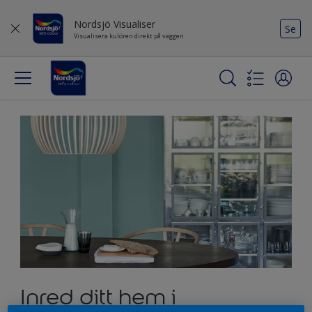
Nordsjö Visualiser
Se
Visualisera kulören direkt på väggen
Inred ditt hem i