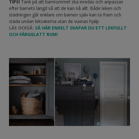
TIPS!
Tänk på att barnrummet ska inredas och anpassas
efter barnets längd så att de kan nå allt. Både leken och
städningen går enklare om barnen själv kan ta fram och
städa undan leksakerna utan de vuxnas hjälp
LÄS OCKSÅ:
SÅ HÄR ENKELT SKAPAR DU ETT LEKFULLT
OCH FÄRGGLATT RUM!