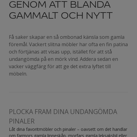
GENOM ATT BLANDA
GAMMALT OCH NYTT
Få saker skapar en så ombonad känsla som gamla
föremål. Vackert slitna möbler har ofta en fin patina
och förtjänas att visas upp, istället för att stå
undangömda på en mörk vind. Addera sedan en
vacker väggfärg för att ge det extra lyftet till
möbeln.
PLOCKA FRAM DINA UNDANGÖMDA
PINALER
Låt dina favoritmöbler och pinaler – oavsett om det handlar
om farmors gamla linneskåp, morfars gamla leksaksbil eller