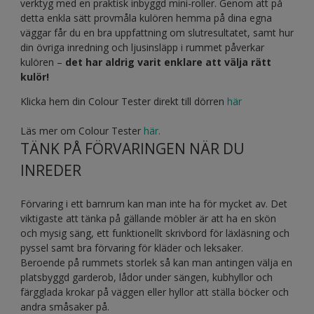
verktyg med en praktisk inbyggd mini-roller. Genom att på
detta enkla sätt provmåla kulören hemma på dina egna
väggar får du en bra uppfattning om slutresultatet, samt hur
din övriga inredning och ljusinsläpp i rummet påverkar
kulören –
det har aldrig varit enklare att välja rätt
kulör!
Klicka hem din Colour Tester direkt till dörren
här
Läs mer om Colour Tester
här.
TÄNK PÅ FÖRVARINGEN NÄR DU
INREDER
Förvaring i ett barnrum kan man inte ha för mycket av. Det
viktigaste att tänka på gällande möbler är att ha en skön
och mysig säng, ett funktionellt skrivbord för läxläsning och
pyssel samt bra förvaring för kläder och leksaker.
Beroende på rummets storlek så kan man antingen välja en
platsbyggd garderob, lådor under sängen, kubhyllor och
färgglada krokar på väggen eller hyllor att ställa böcker och
andra småsaker på.