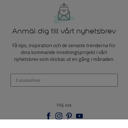
Anmäl dig till vårt nyhetsbrev
Få tips, inspiration och de senaste trenderna för
dina kommande inredningsprojekt i vårt
nyhetsbrev som skickas ut en gång i månaden.
enter-your-email
Följ oss