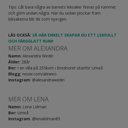
Tips: Låt bara några av barnets leksaker finnas på rummet
och göm undan några. När du sedan plockar fram
leksakerna blir de som nya igen.
LÄS OCKSÅ:
SÅ HÄR ENKELT SKAPAR DU ETT LEKFULLT
OCH FÄRGGLATT RUM!
MER OM ALEXANDRA
Namn
: Alexandra Wedin
Ålder:
28år
Bor:
I en villa på 255kvm i Brednoret utanför Umeå
Blogg
: nouw.com/aleweo
Instagram
: @alexandrawedin
MER OM LENA
Namn
: Lena Lidman
Bor:
Umeå
Instagram
: @lenalidman85